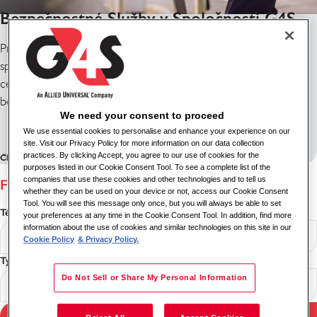
Bezpečnostné Služby v Spoločnosti G4S
Preskúmajte obohacujúce kariéry v oblasti bezpečnosti v
spoločnosti G4S. Pridajte sa k našim expertným tímom po
celom svete, aby ste chránili komunity a prinášali inovatívne
bezpečnostné riešenia.
We need your consent to proceed
Bezpečnostné Služby
We use essential cookies to personalise and enhance your experience on our
site. Visit our Privacy Policy for more information on our data collection
practices. By clicking Accept, you agree to our use of cookies for the
Článok
Čas čítania – 1 minúta
purposes listed in our Cookie Consent Tool. To see a complete list of the
companies that use these cookies and other technologies and to tell us
Filtrovať obsah
whether they can be used on your device or not, access our Cookie Consent
Tool. You will see this message only once, but you will always be able to set
Téma
your preferences at any time in the Cookie Consent Tool. In addition, find more
information about the use of cookies and similar technologies on this site in our
Cookie Policy
& Privacy Policy.
Typ obsahu
Do Not Sell or Share My Personal Information