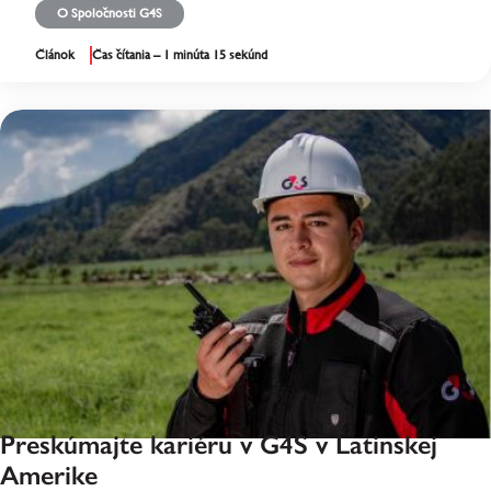
O Spoločnosti G4S
Článok
Čas čítania – 1 minúta 15 sekúnd
Preskúmajte kariéru v G4S v Latinskej
Amerike