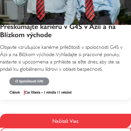
Preskúmajte kariéru v G4S v Ázii a na
Blízkom východe
Objavte vzrušujúce kariérne príležitosti v spoločnosti G4S v
Ázii a na Blízkom východe. Vyhľadajte si pracovné ponuky,
nastavte si upozornenia a prihláste sa ešte dnes, aby ste sa
pridali ku globálnemu lídrovi v oblasti bezpečnosti.
O Spoločnosti G4S
Článok
Čas čítania – 1 minúta 11 sekúnd
Načítať Viac