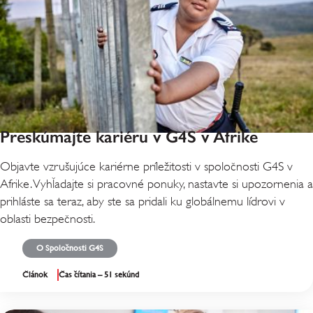
Preskúmajte kariéru v G4S v Afrike
Objavte vzrušujúce kariérne príležitosti v spoločnosti G4S v
Afrike. Vyhľadajte si pracovné ponuky, nastavte si upozornenia a
prihláste sa teraz, aby ste sa pridali ku globálnemu lídrovi v
oblasti bezpečnosti.
O Spoločnosti G4S
Článok
Čas čítania – 51 sekúnd