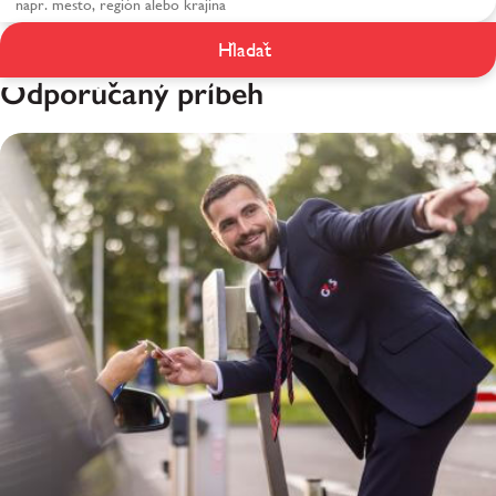
Hľadať
Život v G4S
Odporúčaný príbeh