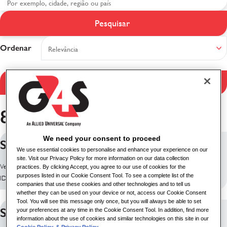
Pesquisar
Resultados da pesquisa
Ordenar
Filtrar resultados
8 resultados encontrados
We need your consent to proceed
Surveillance Case Manager
We use essential cookies to personalise and enhance your experience on our
site. Visit our Privacy Policy for more information on our data collection
Ver função: Dublin, Irlanda
practices. By clicking Accept, you agree to our use of cookies for the
purposes listed in our Cookie Consent Tool. To see a complete list of the
ID da vaga: 10196
companies that use these cookies and other technologies and to tell us
whether they can be used on your device or not, access our Cookie Consent
Tool. You will see this message only once, but you will always be able to set
SUPERVISOR DE SEGURIDAD
your preferences at any time in the Cookie Consent Tool. In addition, find more
information about the use of cookies and similar technologies on this site in our