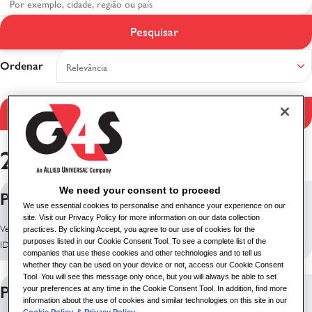
Pesquisar
Resultados da pesquisa
Ordenar
Filtrar resultados
26 resultados encontrados
We need your consent to proceed
Prison Custody Officer
We use essential cookies to personalise and enhance your experience on our
site. Visit our Privacy Policy for more information on our data collection
Ver função: Rugby, Reino Unido
practices. By clicking Accept, you agree to our use of cookies for the
purposes listed in our Cookie Consent Tool. To see a complete list of the
ID da vaga: 10199
companies that use these cookies and other technologies and to tell us
whether they can be used on your device or not, access our Cookie Consent
Tool. You will see this message only once, but you will always be able to set
Prison Custody Officer
your preferences at any time in the Cookie Consent Tool. In addition, find more
information about the use of cookies and similar technologies on this site in our