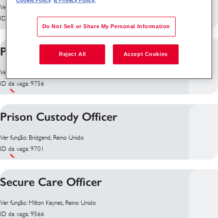
Cookie Policy
& Privacy Policy.
Ver função: Wellingborough, Reino Unido
ID da vaga: 10090
Do Not Sell or Share My Personal Information
Prison Custody Officer
Reject All
Accept Cookies
Ver função: Wolverhampton, Reino Unido
ID da vaga: 9756
Prison Custody Officer
Ver função: Bridgend, Reino Unido
ID da vaga: 9701
Secure Care Officer
Ver função: Milton Keynes, Reino Unido
ID da vaga: 9566