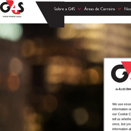
Sobre a G4S
Áreas de Carreira
Nos
We use essent
information o
our Cookie Co
tell us whet
once, but you
information a