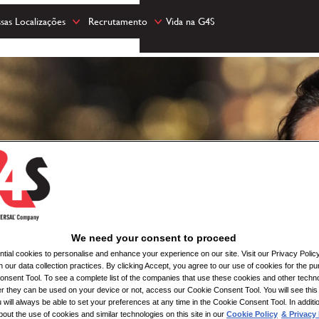
sas Localizações
Recrutamento
Vida na G4S
We need your consent to proceed
ial cookies to personalise and enhance your experience on our site. Visit our Privacy Polic
n our data collection practices. By clicking Accept, you agree to our use of cookies for the pu
nsent Tool. To see a complete list of the companies that use these cookies and other techno
her they can be used on your device or not, access our Cookie Consent Tool. You will see th
 will always be able to set your preferences at any time in the Cookie Consent Tool. In additi
bout the use of cookies and similar technologies on this site in our
Cookie Policy
& Privacy 