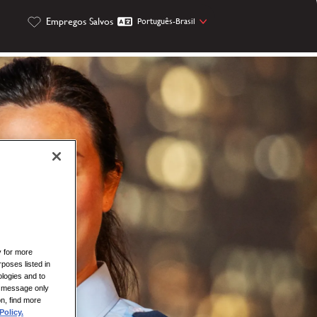
Empregos Salvos
Português-Brasil
y for more
rposes listed in
logies and to
is message only
on, find more
Policy.