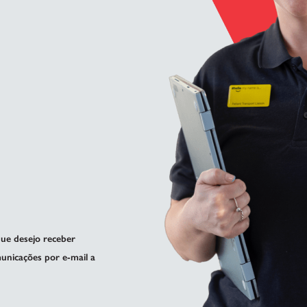
ue desejo receber
unicações por e-mail a