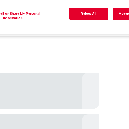
ell or Share My Personal
Reject All
Accep
Information
Pesquisar por local
uisa