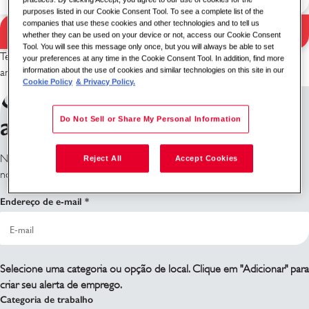
purposes listed in our Cookie Consent Tool. To see a complete list of the
companies that use these cookies and other technologies and to tell us
Pesquisa
whether they can be used on your device or not, access our Cookie Consent
Resultados da pesquisa
Tool. You will see this message only once, but you will always be able to set
Tente uma combinação diferente de palavra-chave/localização ou
your preferences at any time in the Cookie Consent Tool. In addition, find more
information about the use of cookies and similar technologies on this site in our
amplie seus critérios de pesquisa.
Cookie Policy
& Privacy Policy.
Cadastre-se para receber
alertas de emprego
Do Not Sell or Share My Personal Information
Não encontrou o que está procurando? Inscreva-se e nós o
Reject All
Accept Cookies
notificaremos quando houver vagas disponíveis.
Endereço de e-mail
Selecione uma categoria ou opção de local. Clique em "Adicionar" para
criar seu alerta de emprego.
Categoria de trabalho