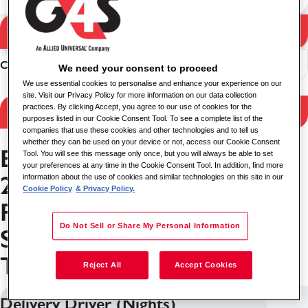
Pesquisa
Resultados da pesquisa
Classificar
We need your consent to proceed
We use essential cookies to personalise and enhance your experience on our
site. Visit our Privacy Policy for more information on our data collection
practices. By clicking Accept, you agree to our use of cookies for the
Filter Results
purposes listed in our Cookie Consent Tool. To see a complete list of the
companies that use these cookies and other technologies and to tell us
whether they can be used on your device or not, access our Cookie Consent
Empregos em WA 0852
Tool. You will see this message only once, but you will always be able to set
your preferences at any time in the Cookie Consent Tool. In addition, find more
2611 9277 Harga Paket
information about the use of cookies and similar technologies on this site in our
Cookie Policy
& Privacy Policy.
Pasang Moulding Tembok
Do Not Sell or Share My Personal Information
Sukamulya Kabupaten
Tangerang
Reject All
Accept Cookies
Delivery Driver (Nights)