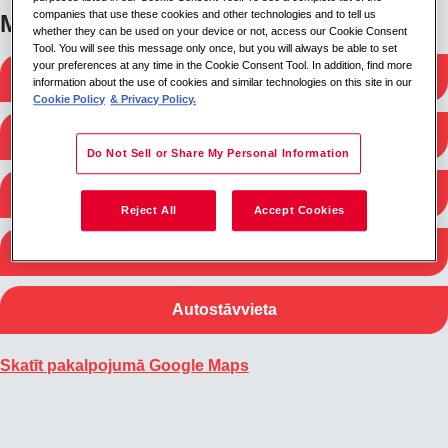
companies that use these cookies and other technologies and to tell us
Meklēt tuvumā
whether they can be used on your device or not, access our Cookie Consent
Tool. You will see this message only once, but you will always be able to set
your preferences at any time in the Cookie Consent Tool. In addition, find more
Dzelzceļa stacijas
information about the use of cookies and similar technologies on this site in our
Cookie Policy
& Privacy Policy.
Autobusu stacijas
Do Not Sell or Share My Personal Information
Metro stacijas
Reject All
Accept Cookies
Kafejnīcas
Autostāvvieta
Skatīt pakalpojumā Google Maps