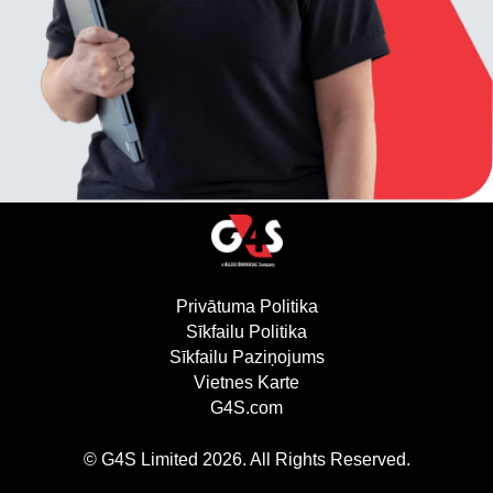
Privātuma Politika
(atveras jaunā logā)
Sīkfailu Politika
(atveras jaunā logā)
Sīkfailu Paziņojums
Vietnes Karte
G4S.com
(atveras jaunā logā)
© G4S Limited
2026
. All Rights Reserved.