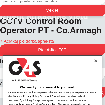
Meklēt
Izpētīt atrašanās vietu
CCTV Control Room
Operator PT - Co.Armagh
Atpakaļ pie darba apraksta
Pieteikties Tūlīt
Iegūt norādes
Ceļošanas režīms
We need your consent to proceed
We use essential cookies to personalise and enhance your experience on our
site. Visit our Privacy Policy for more information on our data collection
practices. By clicking Accept, you agree to our use of cookies for the
purposes listed in our Cookie Consent Tool. To see a complete list of the