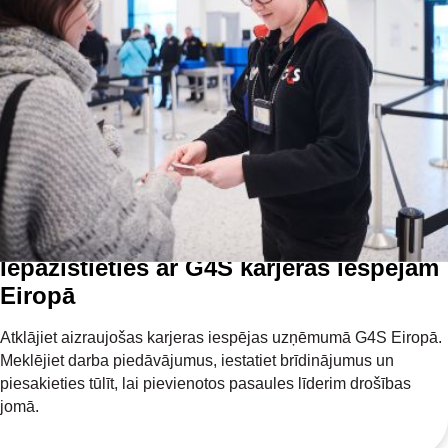
Iepazīstieties ar G4S karjeras iespējām
Eiropā
Atklājiet aizraujošas karjeras iespējas uzņēmumā G4S Eiropā.
Meklējiet darba piedāvājumus, iestatiet brīdinājumus un
piesakieties tūlīt, lai pievienotos pasaules līderim drošības
jomā.