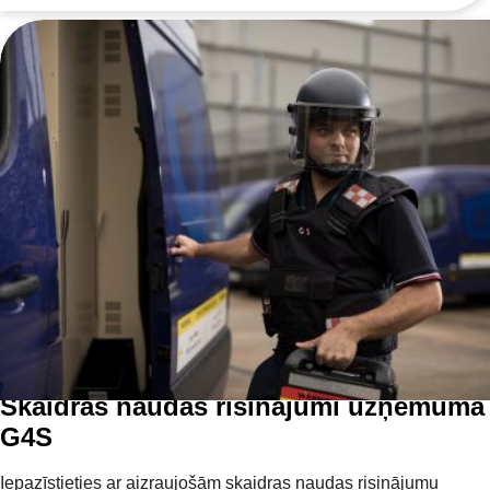
Skaidras naudas risinājumi uzņēmumā
G4S
Iepazīstieties ar aizraujošām skaidras naudas risinājumu