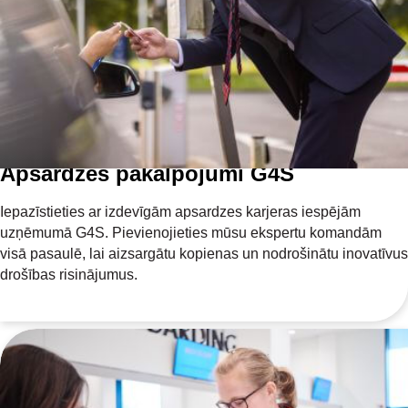
Apsardzes pakalpojumi G4S
Iepazīstieties ar izdevīgām apsardzes karjeras iespējām
uzņēmumā G4S. Pievienojieties mūsu ekspertu komandām
visā pasaulē, lai aizsargātu kopienas un nodrošinātu inovatīvus
drošības risinājumus.