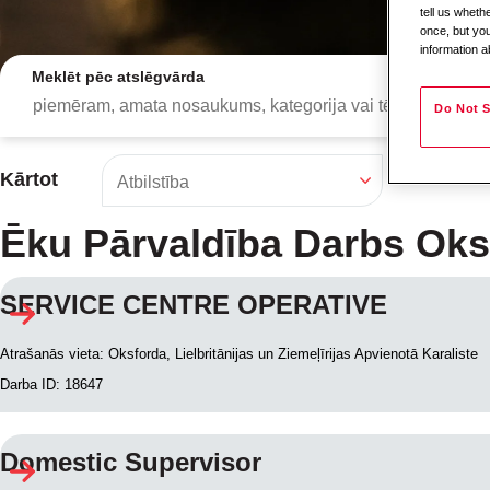
tell us whet
once, but you
information a
Meklēt pēc atslēgvārda
Do Not S
Kārtot
Ēku Pārvaldība Darbs Oks
SERVICE CENTRE OPERATIVE
Meklēšanas rezultāt
Atrašanās vieta: Oksforda, Lielbritānijas un Ziemeļīrijas Apvienotā Karaliste
Darba ID: 18647
Domestic Supervisor