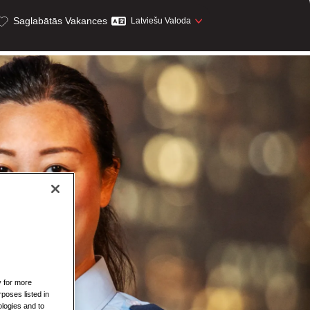
Saglabātās Vakances
Latviešu Valoda
y for more
rposes listed in
logies and to