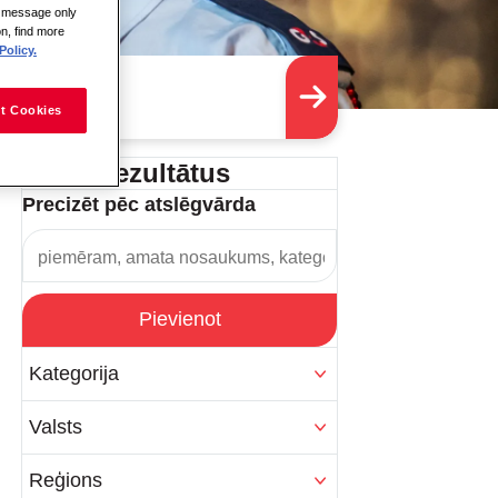
is message only
on, find more
Policy.
t Cookies
Filtrēt rezultātus
Precizēt pēc atslēgvārda
Pievienot
Kategorija
Valsts
Reģions