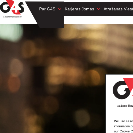
Par G4S
Karjeras Jomas
Atrašanās Viet
We use essent
information o
our Cookie Co