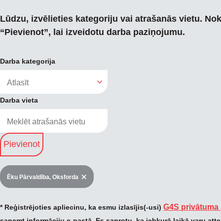
Lūdzu, izvēlieties kategoriju vai atrašanās vietu. Nok
“Pievienot”, lai izveidotu darba paziņojumu.
Darba kategorija
Darba vieta
Pievienot
Ēku Pārvaldība, Oksforda
G4S privātuma 
* Reģistrējoties apliecinu, ka esmu izlasījis(-usi)
saņemt informāciju e-pastā. Es saprotu, ka jebkurā laikā varu atte