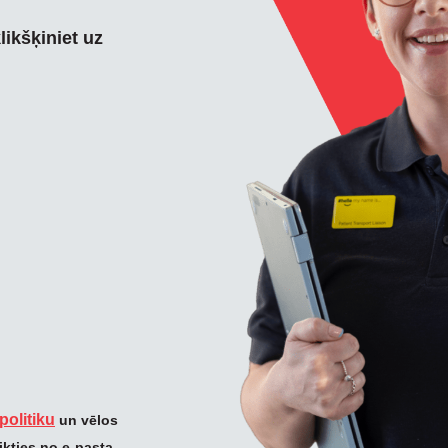
likšķiniet uz
politiku
un vēlos
ikties no e-pasta