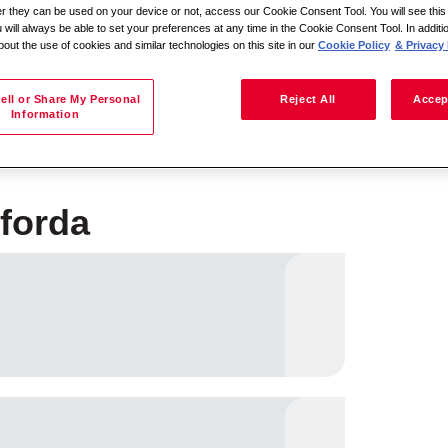
her they can be used on your device or not, access our Cookie Consent Tool. You will see th
 will always be able to set your preferences at any time in the Cookie Consent Tool. In additi
bout the use of cookies and similar technologies on this site in our
Cookie Policy
& Privacy 
Meklēt pēc atrašanās vietas
ell or Share My Personal
Reject All
Accep
Information
forda
i