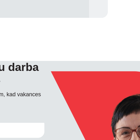
tu darba
s
im, kad vakances