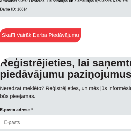
Atrašanās vieta: Oksforda, Lielbritānijas un Ziemeļīrijas Apvienotā Karaliste
Darba ID: 18814
Skatīt Vairāk Darba Piedāvājumu
Reģistrējieties, lai saņem
piedāvājumu paziņojumu
Neredzat meklēto? Reģistrējieties, un mēs jūs informēs
būs pieejamas.
E-pasta adrese