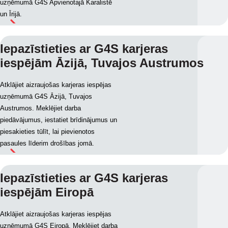
uzņēmumā G4S Apvienotajā Karalistē
un Īrijā.
Iepazīstieties ar G4S karjeras
iespējām Āzijā, Tuvajos Austrumos
Atklājiet aizraujošas karjeras iespējas
uzņēmumā G4S Āzijā, Tuvajos
Austrumos. Meklējiet darba
piedāvājumus, iestatiet brīdinājumus un
piesakieties tūlīt, lai pievienotos
pasaules līderim drošības jomā.
Iepazīstieties ar G4S karjeras
iespējām Eiropā
Atklājiet aizraujošas karjeras iespējas
uzņēmumā G4S Eiropā. Meklējiet darba