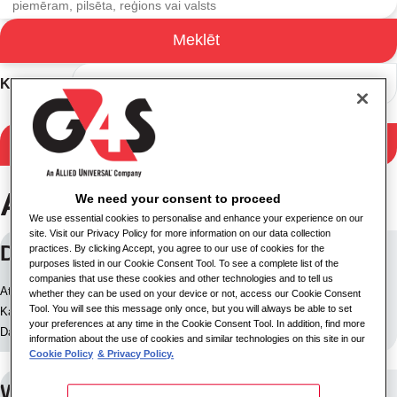
Meklēt
Meklēšanas rezultāti
Kārtot
Filtrēt rezultātus
Atrastas 255 darbavietas
We need your consent to proceed
We use essential cookies to personalise and enhance your experience on our
site. Visit our Privacy Policy for more information on our data collection
Delivery Driver
practices. By clicking Accept, you agree to our use of cookies for the
purposes listed in our Cookie Consent Tool. To see a complete list of the
companies that use these cookies and other technologies and to tell us
Atrašanās vieta: Walsall, Lielbritānijas un Ziemeļīrijas Apvienotā
whether they can be used on your device or not, access our Cookie Consent
Tool. You will see this message only once, but you will always be able to set
Karaliste
your preferences at any time in the Cookie Consent Tool. In addition, find more
Darba ID: 10239
information about the use of cookies and similar technologies on this site in our
Cookie Policy
& Privacy Policy.
Warehouse Operative Vaults