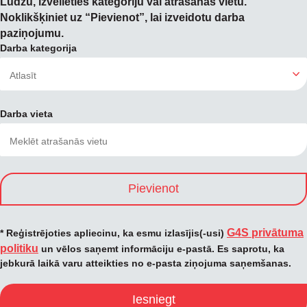
Lūdzu, izvēlieties kategoriju vai atrašanās vietu.
Noklikšķiniet uz “Pievienot”, lai izveidotu darba
paziņojumu.
Darba kategorija
Darba vieta
Pievienot
G4S privātuma
* Reģistrējoties apliecinu, ka esmu izlasījis(-usi)
politiku
un vēlos saņemt informāciju e-pastā. Es saprotu, ka
jebkurā laikā varu atteikties no e-pasta ziņojuma saņemšanas.
Iesniegt