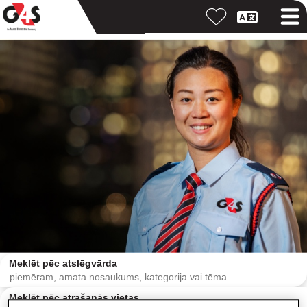
Meklēt pēc atslēgvārda
Meklēt pēc atrašanās vietas