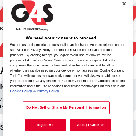
Meklēt
Meklēšanas rezultāti
Kārtot
We need your consent to proceed
We use essential cookies to personalise and enhance your experience on our
Filtrēt rezultātus
site. Visit our Privacy Policy for more information on our data collection
practices. By clicking Accept, you agree to our use of cookies for the
purposes listed in our Cookie Consent Tool. To see a complete list of the
companies that use these cookies and other technologies and to tell us
Atrastas 5 darbavietas
whether they can be used on your device or not, access our Cookie Consent
Tool. You will see this message only once, but you will always be able to set
your preferences at any time in the Cookie Consent Tool. In addition, find more
National Keypoint Officers
information about the use of cookies and similar technologies on this site in our
Cookie Policy
& Privacy Policy.
Atrašanās vieta: Tembisa, Dienvidāfrika
Darba ID: 28997
Do Not Sell or Share My Personal Information
Reject All
Accept Cookies
Security Officer