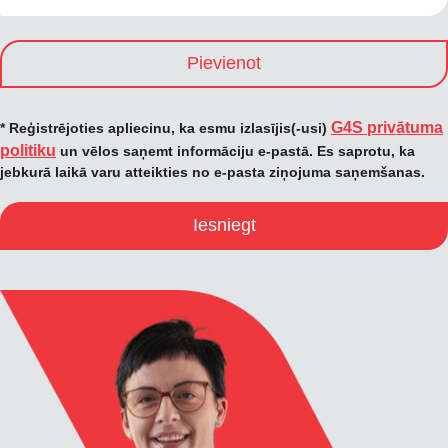
Pievienot
G4S privātuma
* Reģistrējoties apliecinu, ka esmu izlasījis(-usi)
politiku
un vēlos saņemt informāciju e-pastā. Es saprotu, ka
jebkurā laikā varu atteikties no e-pasta ziņojuma saņemšanas.
Iesniegt