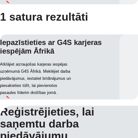
1 satura rezultāti
Iepazīstieties ar G4S karjeras
iespējām Āfrikā
Atklājiet aizraujošas karjeras iespējas
uzņēmumā G4S Āfrikā. Meklējiet darba
piedāvājumus, iestatiet brīdinājumus un
piesakieties tūlīt, lai pievienotos
pasaules līderim drošības jomā.
Reģistrējieties, lai
saņemtu darba
piedāvājumu