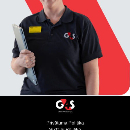
Privātuma Politika
(atveras jaunā logā)
Sīkfailu Politika
(atveras jaunā logā)