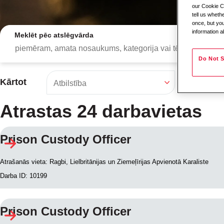
our Cookie Co
tell us whet
once, but you
information a
Meklēt pēc atslēgvārda
Do Not S
Kārtot
Atrastas 24 darbavietas
Prison Custody Officer
Meklēšanas rezultāt
Atrašanās vieta: Ragbi, Lielbritānijas un Ziemeļīrijas Apvienotā Karaliste
Darba ID: 10199
Prison Custody Officer