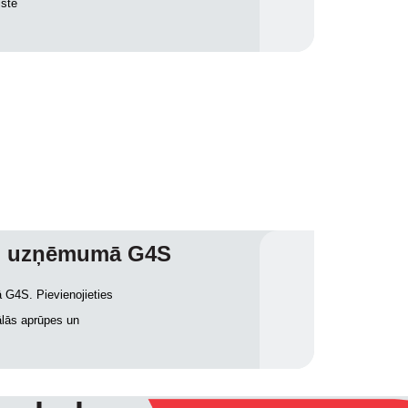
iste
umi uzņēmumā G4S
 G4S. Pievienojieties
ālās aprūpes un