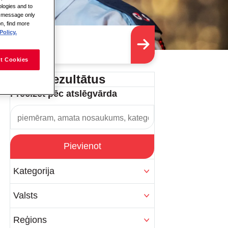
logies and to
is message only
on, find more
Policy.
t Cookies
Filtrēt rezultātus
Precizēt pēc atslēgvārda
Pievienot
Kategorija
Valsts
Reģions