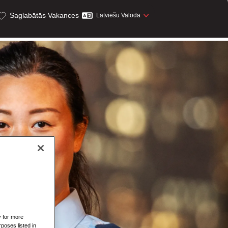
Saglabātās Vakances
Latviešu Valoda
y for more
rposes listed in