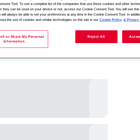
nsent Tool. To see a complete list of the companies that use these cookies and other techno
her they can be used on your device or not, access our Cookie Consent Tool. You will see th
 will always be able to set your preferences at any time in the Cookie Consent Tool. In additi
bout the use of cookies and similar technologies on this site in our
Cookie Policy
& Privacy 
Meklēt pēc atrašanās vietas
ell or Share My Personal
Reject All
Accep
Information
i