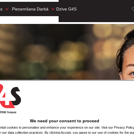
as
Pieņemšana Darbā
Dzīve G4S
We need your consent to proceed
ial cookies to personalise and enhance your experience on our site. Visit our Privacy Polic
n our data collection practices. By clicking Accept, you agree to our use of cookies for the pu