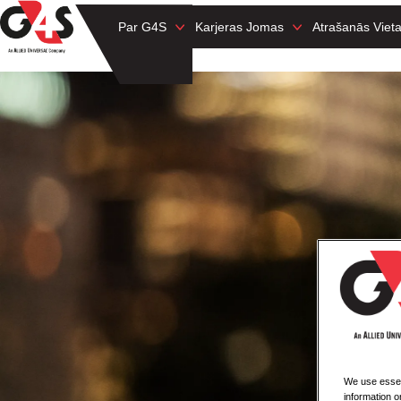
Par G4S
Karjeras Jomas
Atrašanās Viet
We use essent
information o