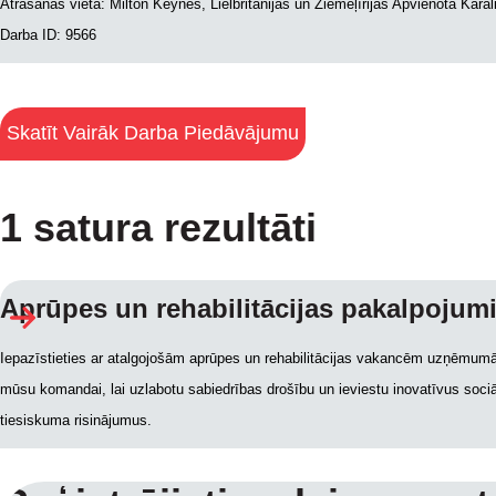
Atrašanās vieta: Milton Keynes, Lielbritānijas un Ziemeļīrijas Apvienotā Karal
Darba ID: 9566
Skatīt Vairāk Darba Piedāvājumu
1 satura rezultāti
Aprūpes un rehabilitācijas pakalpoj
Iepazīstieties ar atalgojošām aprūpes un rehabilitācijas vakancēm uzņēmumā
mūsu komandai, lai uzlabotu sabiedrības drošību un ieviestu inovatīvus soci
tiesiskuma risinājumus.