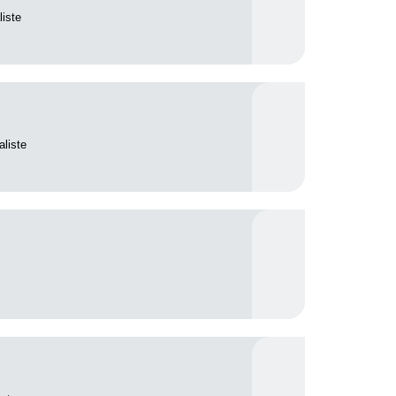
liste
aliste