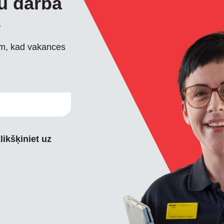
tu darba
s
im, kad vakances
likšķiniet uz