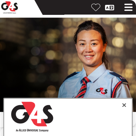
Meklēt pēc atslēgvārda
Meklēt pēc atrašanās vietas