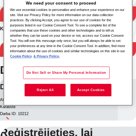
We need your consent to proceed
We use essential cookies to personalise and enhance your experience on our
Meklēt
site. Visit our Privacy Policy for more information on our data collection
Meklēšanas rezultāti
practices. By clicking Accept, you agree to our use of cookies for the
purposes listed in our Cookie Consent Tool. To see a complete list of the
Kārtot
companies that use these cookies and other technologies and to tell us
whether they can be used on your device or not, access our Cookie Consent
Tool. You will see this message only once, but you will always be able to set
your preferences at any time in the Cookie Consent Tool. In addition, find more
Filtrēt rezultātus
information about the use of cookies and similar technologies on this site in our
Cookie Policy
& Privacy Policy.
Darbs Mančestra
Do Not Sell or Share My Personal Information
Delivery Driver
Reject All
Accept Cookies
Atrašanās vieta: Mančestra, Lielbritānijas un Ziemeļīrijas Apvienotā
Karaliste
Darba ID: 10212
Reģistrējieties, lai