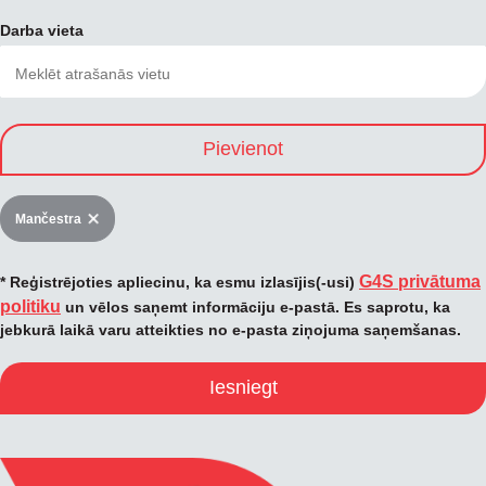
Darba vieta
Pievienot
Mančestra
G4S privātuma
* Reģistrējoties apliecinu, ka esmu izlasījis(-usi)
politiku
un vēlos saņemt informāciju e-pastā. Es saprotu, ka
jebkurā laikā varu atteikties no e-pasta ziņojuma saņemšanas.
Iesniegt