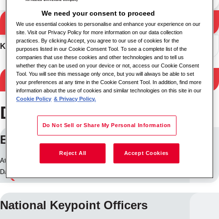
We need your consent to proceed
Meklēt
We use essential cookies to personalise and enhance your experience on our
Meklēšanas rezultāti
site. Visit our Privacy Policy for more information on our data collection
practices. By clicking Accept, you agree to our use of cookies for the
Kārtot
purposes listed in our Cookie Consent Tool. To see a complete list of the
companies that use these cookies and other technologies and to tell us
whether they can be used on your device or not, access our Cookie Consent
Tool. You will see this message only once, but you will always be able to set
Filtrēt rezultātus
your preferences at any time in the Cookie Consent Tool. In addition, find more
information about the use of cookies and similar technologies on this site in our
Cookie Policy
& Privacy Policy.
Darbs Hautena
Do Not Sell or Share My Personal Information
Embedded Developer
Reject All
Accept Cookies
Atrašanās vieta: Midrand, Dienvidāfrika
Darba ID: 30529
National Keypoint Officers