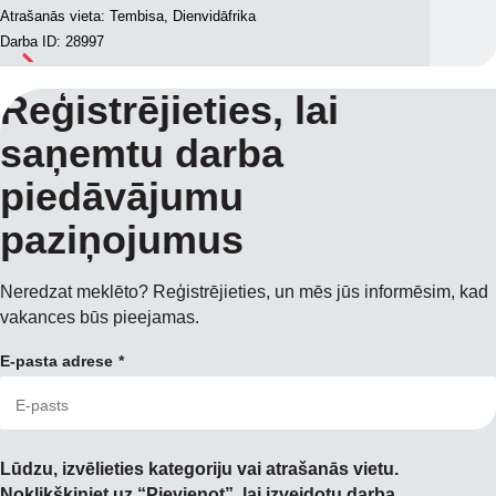
Atrašanās vieta: Tembisa, Dienvidāfrika
Darba ID: 28997
Reģistrējieties, lai
saņemtu darba
piedāvājumu
paziņojumus
Neredzat meklēto? Reģistrējieties, un mēs jūs informēsim, kad
vakances būs pieejamas.
E-pasta adrese
Lūdzu, izvēlieties kategoriju vai atrašanās vietu.
Noklikšķiniet uz “Pievienot”, lai izveidotu darba