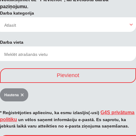
paziņojumu.
Darba kategorija
Darba vieta
Pievienot
Hautena
G4S privātuma
* Reģistrējoties apliecinu, ka esmu izlasījis(-usi)
politiku
un vēlos saņemt informāciju e-pastā. Es saprotu, ka
jebkurā laikā varu atteikties no e-pasta ziņojuma saņemšanas.