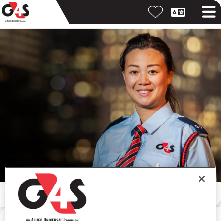
Meklēt pēc atslēgvārda
Meklēt pēc atrašanās vietas