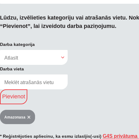
Lūdzu, izvēlieties kategoriju vai atrašanās vietu. Nok
“Pievienot”, lai izveidotu darba paziņojumu.
Darba kategorija
Darba vieta
Pievienot
Amazonasa
G4S privātuma 
* Reģistrējoties apliecinu, ka esmu izlasījis(-usi)