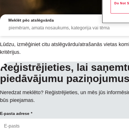
Do Not S
Meklēt pēc atslēgvārda
Lūdzu, izmēģiniet citu atslēgvārdu/atrašanās vietas kom
kritērijus.
Reģistrējieties, lai saņem
piedāvājumu paziņojumu
Meklēšanas rezultāt
Neredzat meklēto? Reģistrējieties, un mēs jūs informēs
būs pieejamas.
E-pasta adrese