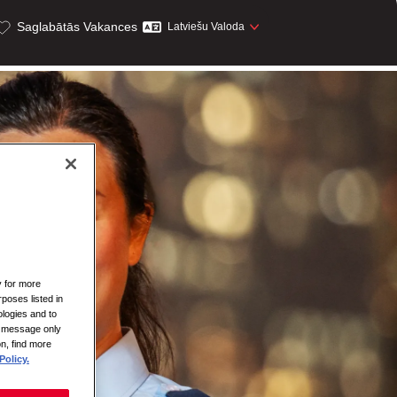
Saglabātās Vakances
Latviešu Valoda
y for more
rposes listed in
logies and to
is message only
on, find more
Policy.