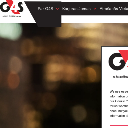
Par G4S
Karjeras Jomas
Atrašanās Viet
We use essent
information o
our Cookie Co
tell us whet
once, but you
information a