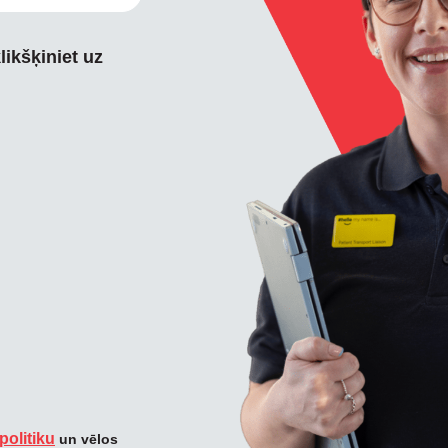
likšķiniet uz
politiku
un vēlos