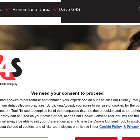
as
Pieņemšana Darbā
Dzīve G4S
We need your consent to proceed
ial cookies to personalise and enhance your experience on our site. Visit our Privacy Polic
n our data collection practices. By clicking Accept, you agree to our use of cookies for the pu
nsent Tool. To see a complete list of the companies that use these cookies and other techno
her they can be used on your device or not, access our Cookie Consent Tool. You will see th
 will always be able to set your preferences at any time in the Cookie Consent Tool. In additi
bout the use of cookies and similar technologies on this site in our
Cookie Policy
& Privacy 