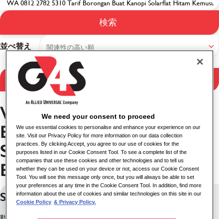
検索
検索結果
並べ替え
検索結果を絞り込む
WA 0812 2782 5310 Tarif
We need your consent to proceed
Borongan Buat Kanopi
We use essential cookies to personalise and enhance your experience on our
site. Visit our Privacy Policy for more information on our data collection
Solarflat Hitam Kemusu
practices. By clicking Accept, you agree to our use of cookies for the
purposes listed in our Cookie Consent Tool. To see a complete list of the
companies that use these cookies and other technologies and to tell us
Boyolali のお仕事
whether they can be used on your device or not, access our Cookie Consent
Tool. You will see this message only once, but you will always be able to set
your preferences at any time in the Cookie Consent Tool. In addition, find more
Security Officer
information about the use of cookies and similar technologies on this site in our
Cookie Policy
& Privacy Policy.
勤務地: インド