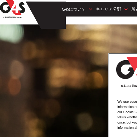
G4Sについて
キャリア分野
所
We use essent
information o
our Cookie Co
tell us whet
once, but you
information a