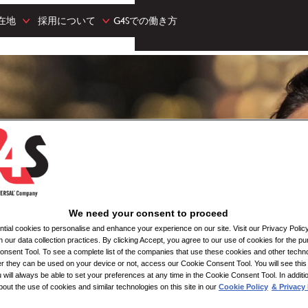
在地
採用について
G4Sでの働き方
We need your consent to proceed
ial cookies to personalise and enhance your experience on our site. Visit our Privacy Polic
n our data collection practices. By clicking Accept, you agree to our use of cookies for the pu
nsent Tool. To see a complete list of the companies that use these cookies and other techno
her they can be used on your device or not, access our Cookie Consent Tool. You will see th
 will always be able to set your preferences at any time in the Cookie Consent Tool. In additi
bout the use of cookies and similar technologies on this site in our
Cookie Policy
& Privacy 