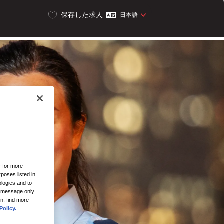
保存した求人
日本語
y for more
rposes listed in
logies and to
is message only
on, find more
Policy.