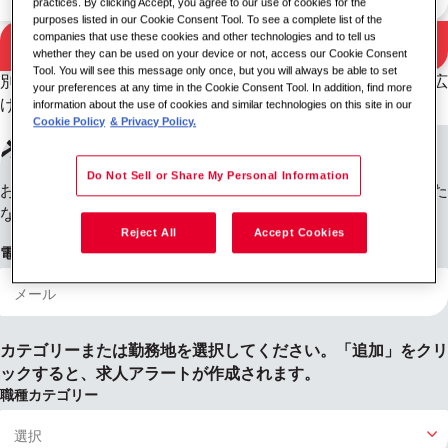
practices. By clicking Accept, you agree to our use of cookies for the
purposes listed in our Cookie Consent Tool. To see a complete list of the
companies that use these cookies and other technologies and to tell us
検索
whether they can be used on your device or not, access our Cookie Consent
検索結果
Tool. You will see this message only once, but you will always be able to set
別のキーワードと勤務地の組み合わせを試すか、検索条件を広
your preferences at any time in the Cookie Consent Tool. In addition, find more
げてください。
information about the use of cookies and similar technologies on this site in our
Cookie Policy
& Privacy Policy.
求人アラートに登録する
Do Not Sell or Share My Personal Information
お探しの情報が見つかりませんか？ご登録いただければ、新た
な募集が開始された際にお知らせします。
Reject All
Accept Cookies
電子メールアドレス
カテゴリーまたは勤務地を選択してください。「追加」をクリ
ックすると、求人アラートが作成されます。
職種カテゴリー