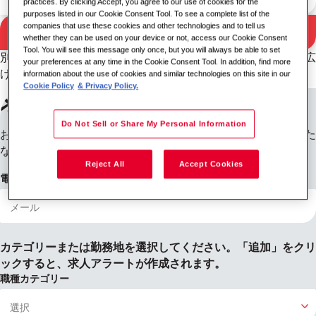
practices. By clicking Accept, you agree to our use of cookies for the
purposes listed in our Cookie Consent Tool. To see a complete list of the
companies that use these cookies and other technologies and to tell us
検索
whether they can be used on your device or not, access our Cookie Consent
検索結果
Tool. You will see this message only once, but you will always be able to set
別のキーワードと勤務地の組み合わせを試すか、検索条件を広
your preferences at any time in the Cookie Consent Tool. In addition, find more
げてください。
information about the use of cookies and similar technologies on this site in our
Cookie Policy
& Privacy Policy.
求人アラートに登録する
Do Not Sell or Share My Personal Information
お探しの情報が見つかりませんか？ご登録いただければ、新た
な募集が開始された際にお知らせします。
Reject All
Accept Cookies
電子メールアドレス
カテゴリーまたは勤務地を選択してください。「追加」をクリ
ックすると、求人アラートが作成されます。
職種カテゴリー