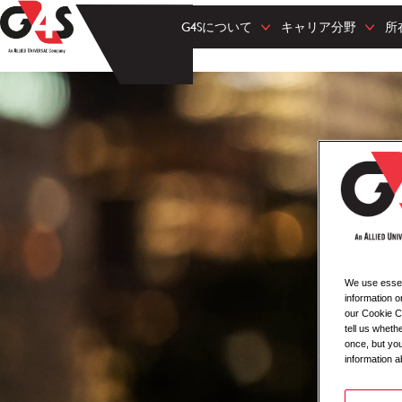
G4Sについて
キャリア分野
所
We use essent
information o
our Cookie Co
tell us whet
once, but you
information a