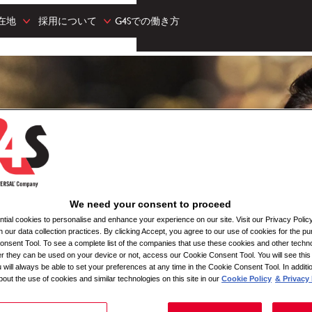
在地
採用について
G4Sでの働き方
We need your consent to proceed
ial cookies to personalise and enhance your experience on our site. Visit our Privacy Polic
n our data collection practices. By clicking Accept, you agree to our use of cookies for the pu
nsent Tool. To see a complete list of the companies that use these cookies and other techno
her they can be used on your device or not, access our Cookie Consent Tool. You will see th
 will always be able to set your preferences at any time in the Cookie Consent Tool. In additi
bout the use of cookies and similar technologies on this site in our
Cookie Policy
& Privacy 