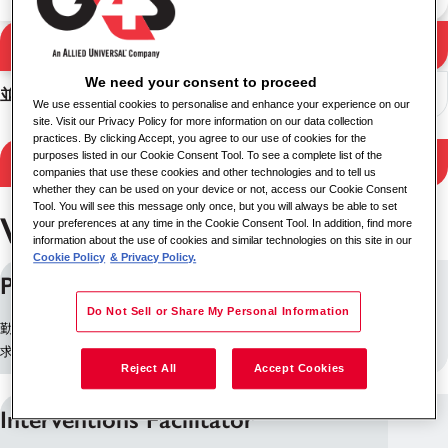
検索
検索結果
We need your consent to proceed
並べ替え
We use essential cookies to personalise and enhance your experience on our
site. Visit our Privacy Policy for more information on our data collection
practices. By clicking Accept, you agree to our use of cookies for the
purposes listed in our Cookie Consent Tool. To see a complete list of the
検索結果を絞り込む
companies that use these cookies and other technologies and to tell us
whether they can be used on your device or not, access our Cookie Consent
Tool. You will see this message only once, but you will always be able to set
Wales のお仕事
your preferences at any time in the Cookie Consent Tool. In addition, find more
information about the use of cookies and similar technologies on this site in our
Cookie Policy
& Privacy Policy.
Prison Custody Officer
Do Not Sell or Share My Personal Information
勤務地: ブリジェンド, イギリス
求人ID: 9701
Reject All
Accept Cookies
Interventions Facilitator