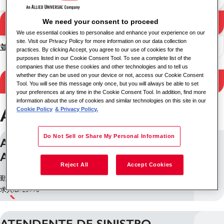
We need your consent to proceed
検索
検索結果
We use essential cookies to personalise and enhance your experience on our
site. Visit our Privacy Policy for more information on our data collection
並べ替え
practices. By clicking Accept, you agree to our use of cookies for the
purposes listed in our Cookie Consent Tool. To see a complete list of the
companies that use these cookies and other technologies and to tell us
whether they can be used on your device or not, access our Cookie Consent
検索結果を絞り込む
Tool. You will see this message only once, but you will always be able to set
your preferences at any time in the Cookie Consent Tool. In addition, find more
information about the use of cookies and similar technologies on this site in our
Araçariguama のお仕事
Cookie Policy
& Privacy Policy.
Do Not Sell or Share My Personal Information
ATENDENTE DE SINISTRO -
ARAÇARIGUAMA/SP
Reject All
Accept Cookies
勤務地: Araçariguama, ブラジル連邦共和国
求人ID: 25998
ATENDENTE DE SINISTRO -