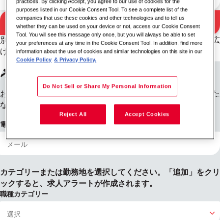
practices. By clicking Accept, you agree to our use of cookies for the
purposes listed in our Cookie Consent Tool. To see a complete list of the
companies that use these cookies and other technologies and to tell us
検索
whether they can be used on your device or not, access our Cookie Consent
検索結果
Tool. You will see this message only once, but you will always be able to set
別のキーワードと勤務地の組み合わせを試すか、検索条件を広
your preferences at any time in the Cookie Consent Tool. In addition, find more
げてください。
information about the use of cookies and similar technologies on this site in our
Cookie Policy
& Privacy Policy.
求人アラートに登録する
Do Not Sell or Share My Personal Information
お探しの情報が見つかりませんか？ご登録いただければ、新た
な募集が開始された際にお知らせします。
Reject All
Accept Cookies
電子メールアドレス
カテゴリーまたは勤務地を選択してください。「追加」をクリ
ックすると、求人アラートが作成されます。
職種カテゴリー