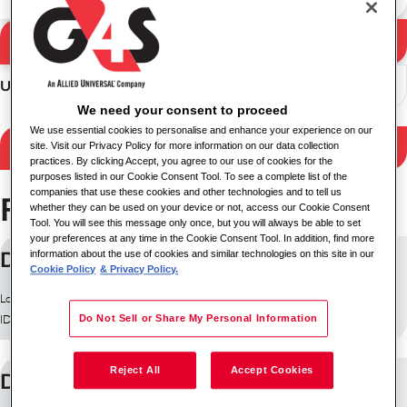
Pencarian
Hasil pencarian
Urutkan
We need your consent to proceed
We use essential cookies to personalise and enhance your experience on our
Hasil filter
site. Visit our Privacy Policy for more information on our data collection
practices. By clicking Accept, you agree to our use of cookies for the
purposes listed in our Cookie Consent Tool. To see a complete list of the
companies that use these cookies and other technologies and to tell us
Pekerjaan 29 ditemukan
whether they can be used on your device or not, access our Cookie Consent
Tool. You will see this message only once, but you will always be able to set
your preferences at any time in the Cookie Consent Tool. In addition, find more
Delivery Driver
information about the use of cookies and similar technologies on this site in our
Cookie Policy
& Privacy Policy.
Lokasi: Edinburgh, Kerajaan Inggris
ID pekerjaan: 10219
Do Not Sell or Share My Personal Information
Reject All
Accept Cookies
Delivery Driver