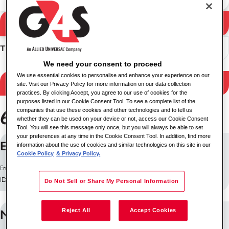
Résultats de la
Rechercher
recherche
Trier
We need your consent to proceed
We use essential cookies to personalise and enhance your experience on our
Filtrer les résultats
site. Visit our Privacy Policy for more information on our data collection
practices. By clicking Accept, you agree to our use of cookies for the
purposes listed in our Cookie Consent Tool. To see a complete list of the
6 emplois trouvés
companies that use these cookies and other technologies and to tell us
whether they can be used on your device or not, access our Cookie Consent
Tool. You will see this message only once, but you will always be able to set
your preferences at any time in the Cookie Consent Tool. In addition, find more
Embedded Developer
information about the use of cookies and similar technologies on this site in our
Cookie Policy
& Privacy Policy.
Emplacement: Midrand, Afrique du Sud
ID du poste: 30529
Do Not Sell or Share My Personal Information
National Keypoint Officers
Reject All
Accept Cookies