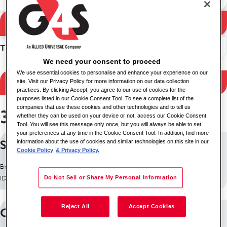
Résultats de la
Rechercher
recherche
Trier
We need your consent to proceed
We use essential cookies to personalise and enhance your experience on our
Filtrer les résultats
site. Visit our Privacy Policy for more information on our data collection
practices. By clicking Accept, you agree to our use of cookies for the
purposes listed in our Cookie Consent Tool. To see a complete list of the
companies that use these cookies and other technologies and to tell us
364 emplois trouvés
whether they can be used on your device or not, access our Cookie Consent
Tool. You will see this message only once, but you will always be able to set
your preferences at any time in the Cookie Consent Tool. In addition, find more
Security Supervisor
information about the use of cookies and similar technologies on this site in our
Cookie Policy
& Privacy Policy.
Emplacement: Antrim, Royaume-Uni
Do Not Sell or Share My Personal Information
ID du poste: 10255
Reject All
Accept Cookies
Court Security Officer