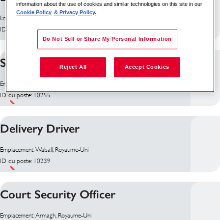
information about the use of cookies and similar technologies on this site in our
Cookie Policy
& Privacy Policy.
Emplacement: Édimbourg, Royaume-Uni
ID du poste: 10260
Do Not Sell or Share My Personal Information
Security Supervisor
Reject All
Accept Cookies
Emplacement: Antrim, Royaume-Uni
ID du poste: 10255
Delivery Driver
Emplacement: Walsall, Royaume-Uni
ID du poste: 10239
Court Security Officer
Emplacement: Armagh, Royaume-Uni