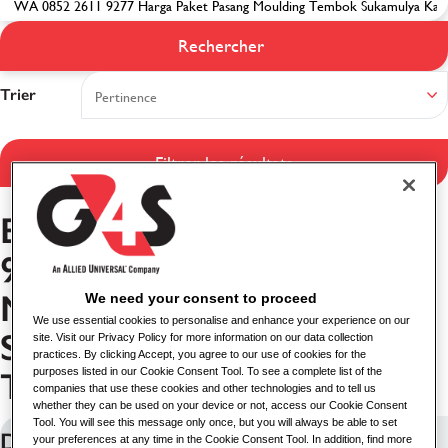
Résultats de la
Rechercher
recherche
Trier
Filtrer les résultats
Emplois à WA 0852 2611
9277 Harga Paket Pasang
Moulding Tembok
We need your consent to proceed
We use essential cookies to personalise and enhance your experience on our
Sukamulya Kabupaten
site. Visit our Privacy Policy for more information on our data collection
practices. By clicking Accept, you agree to our use of cookies for the
Tangerang
purposes listed in our Cookie Consent Tool. To see a complete list of the
companies that use these cookies and other technologies and to tell us
whether they can be used on your device or not, access our Cookie Consent
Tool. You will see this message only once, but you will always be able to set
Delivery Driver (Nights)
your preferences at any time in the Cookie Consent Tool. In addition, find more