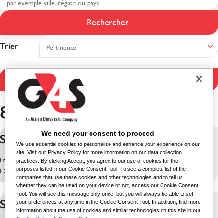
Résultats de la
Rechercher
recherche
Trier
Filtrer les résultats
8 emplois trouvés
We need your consent to proceed
Surveillance Case Manager
We use essential cookies to personalise and enhance your experience on our
site. Visit our Privacy Policy for more information on our data collection
Emplacement: Dublin, Irlande
practices. By clicking Accept, you agree to our use of cookies for the
purposes listed in our Cookie Consent Tool. To see a complete list of the
ID du poste: 10196
companies that use these cookies and other technologies and to tell us
whether they can be used on your device or not, access our Cookie Consent
Tool. You will see this message only once, but you will always be able to set
SUPERVISOR DE SEGURIDAD
your preferences at any time in the Cookie Consent Tool. In addition, find more
information about the use of cookies and similar technologies on this site in our