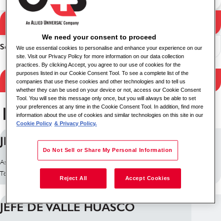
Otsi
Otsingutulemused
We need your consent to proceed
Sorteeri
We use essential cookies to personalise and enhance your experience on our
site. Visit our Privacy Policy for more information on our data collection
practices. By clicking Accept, you agree to our use of cookies for the
purposes listed in our Cookie Consent Tool. To see a complete list of the
Filtreeri tulemusi
companies that use these cookies and other technologies and to tell us
whether they can be used on your device or not, access our Cookie Consent
Tool. You will see this message only once, but you will always be able to set
125 töökohta leitud
your preferences at any time in the Cookie Consent Tool. In addition, find more
information about the use of cookies and similar technologies on this site in our
Cookie Policy
& Privacy Policy.
JEFE DE VALLE COPIAPO
Do Not Sell or Share My Personal Information
Asukoht: Copiapó, Tiiili
Töö ID: 30456
Reject All
Accept Cookies
JEFE DE VALLE HUASCO