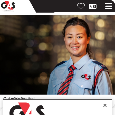
Otsi märksõna järgi
Otsi asukoha järgi