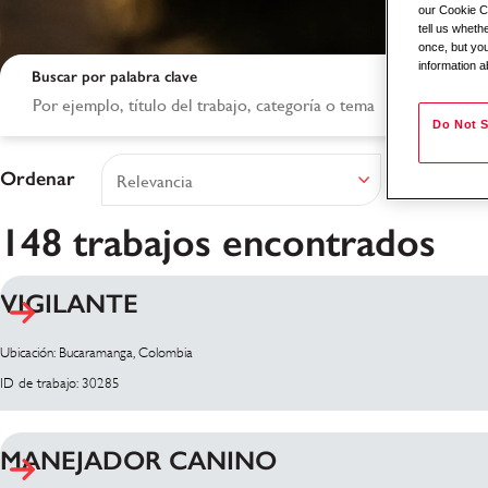
our Cookie Co
tell us whet
once, but you
information a
Buscar por palabra clave
Do Not S
Ordenar
148 trabajos encontrados
VIGILANTE
Resultados de bús
Ubicación: Bucaramanga, Colombia
ID de trabajo: 30285
MANEJADOR CANINO