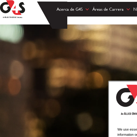
Acerca de G4S
Áreas de Carrera
N
We use essent
information o