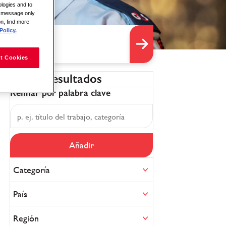
logies and to
is message only
on, find more
Policy.
t Cookies
Filtrar resultados
Refinar por palabra clave
Añadir
Categoría
País
Región