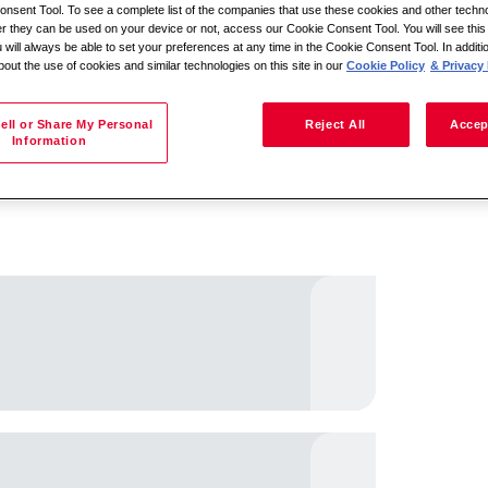
nsent Tool. To see a complete list of the companies that use these cookies and other techno
her they can be used on your device or not, access our Cookie Consent Tool. You will see th
 will always be able to set your preferences at any time in the Cookie Consent Tool. In additi
bout the use of cookies and similar technologies on this site in our
Cookie Policy
& Privacy 
Buscar por ubicación
ell or Share My Personal
Reject All
Accep
Information
queda