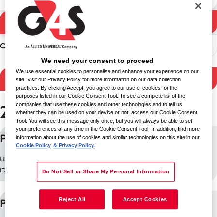
Buscar
Resultados de búsqueda
Ordenar
We need your consent to proceed
We use essential cookies to personalise and enhance your experience on our
Filtrar resultados
site. Visit our Privacy Policy for more information on our data collection
practices. By clicking Accept, you agree to our use of cookies for the
purposes listed in our Cookie Consent Tool. To see a complete list of the
companies that use these cookies and other technologies and to tell us
26 trabajos encontrados
whether they can be used on your device or not, access our Cookie Consent
Tool. You will see this message only once, but you will always be able to set
your preferences at any time in the Cookie Consent Tool. In addition, find more
Prison Custody Officer
information about the use of cookies and similar technologies on this site in our
Cookie Policy
& Privacy Policy.
Ubicación: Rugby, Reino Unido
ID de trabajo: 10199
Do Not Sell or Share My Personal Information
Reject All
Accept Cookies
Prison Custody Officer