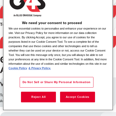
Αποτελέσματα
Αναζήτηση
αναζήτησης
We need your consent to proceed
Ταξινόμηση
We use essential cookies to personalise and enhance your experience on our
site. Visit our Privacy Policy for more information on our data collection
practices. By clicking Accept, you agree to our use of cookies for the
Φιλτράρισμα αποτελεσμάτων
purposes listed in our Cookie Consent Tool. To see a complete list of the
companies that use these cookies and other technologies and to tell us
whether they can be used on your device or not, access our Cookie Consent
Tool. You will see this message only once, but you will always be able to set
Θέσεις εργασίας σε
your preferences at any time in the Cookie Consent Tool. In addition, find more
information about the use of cookies and similar technologies on this site in our
Araçariguama
Cookie Policy
& Privacy Policy.
VIGILANTE
Do Not Sell or Share My Personal Information
Τοποθεσίας: Araçariguama, Βραζιλία
Reject All
Accept Cookies
Αναγνωριστικό Εργασίας: 30537