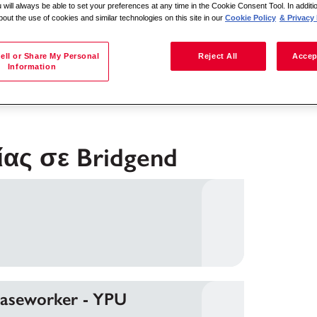
 will always be able to set your preferences at any time in the Cookie Consent Tool. In additi
bout the use of cookies and similar technologies on this site in our
Cookie Policy
& Privacy 
Αναζήτηση κατά τοποθεσία
ell or Share My Personal
Reject All
Accep
Information
ίας σε Bridgend
ήτησης
Caseworker - YPU