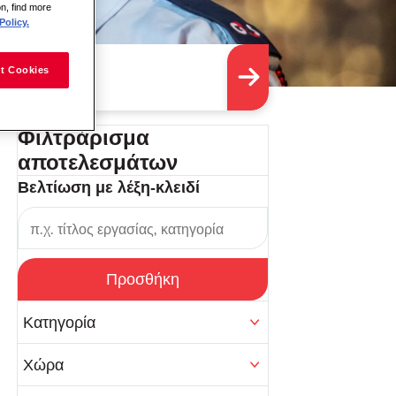
on, find more
Policy.
t Cookies
Φιλτράρισμα
αποτελεσμάτων
Βελτίωση με λέξη-κλειδί
Προσθήκη
Κατηγορία
Χώρα