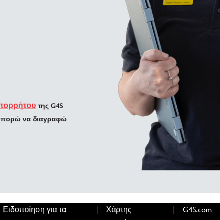
Απορρήτου
της G4S
 μπορώ να διαγραφώ
|
|
Ειδοποίηση για τα
Χάρτης
G4S.com
(o