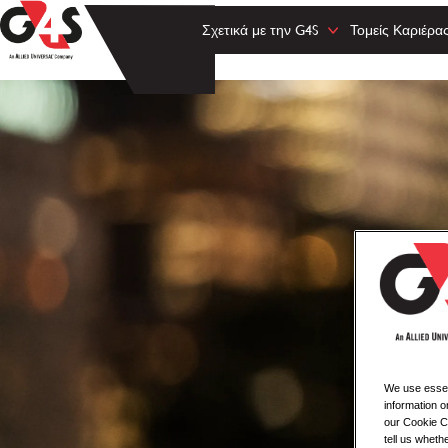
Σχετικά με την G4S
Τομείς Καριέρα
We use essent
information o
our Cookie Co
tell us whet