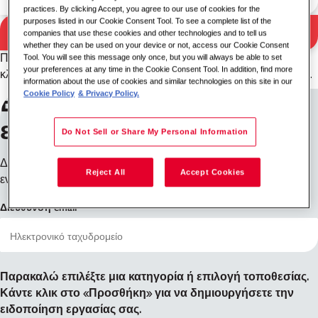
practices. By clicking Accept, you agree to our use of cookies for the
purposes listed in our Cookie Consent Tool. To see a complete list of the
Αποτελέσματα
Αναζήτηση
companies that use these cookies and other technologies and to tell us
whether they can be used on your device or not, access our Cookie Consent
αναζήτησης
Παρακαλώ δοκιμάστε έναν διαφορετικό συνδυασμό λέξης-
Tool. You will see this message only once, but you will always be able to set
your preferences at any time in the Cookie Consent Tool. In addition, find more
κλειδιού/τοποθεσίας ή διευρύνετε τα κριτήρια αναζήτησής σας.
information about the use of cookies and similar technologies on this site in our
Εγγραφείτε για
Cookie Policy
& Privacy Policy.
ειδοποιήσεις εργασίας
Do Not Sell or Share My Personal Information
Δεν βλέπετε αυτό που ψάχνετε; Εγγραφείτε και θα σας
Reject All
Accept Cookies
ενημερώσουμε όταν υπάρξουν διαθέσιμες θέσεις εργασίας.
Διεύθυνση email
Παρακαλώ επιλέξτε μια κατηγορία ή επιλογή τοποθεσίας.
Κάντε κλικ στο «Προσθήκη» για να δημιουργήσετε την
ειδοποίηση εργασίας σας.