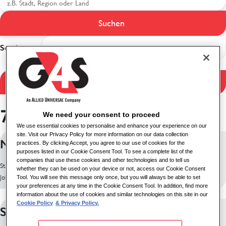
Suchen
Suchergebnisse
Sortieren
Ergebnisse filtern
7 Jobs gefunden
We need your consent to proceed
We use essential cookies to personalise and enhance your experience on our
site. Visit our Privacy Policy for more information on our data collection
National Keypoint Officers
practices. By clicking Accept, you agree to our use of cookies for the
purposes listed in our Cookie Consent Tool. To see a complete list of the
companies that use these cookies and other technologies and to tell us
Standort: Tembisa, Südafrika
whether they can be used on your device or not, access our Cookie Consent
Job-ID: 28997
Tool. You will see this message only once, but you will always be able to set
your preferences at any time in the Cookie Consent Tool. In addition, find more
information about the use of cookies and similar technologies on this site in our
Cookie Policy
& Privacy Policy.
Security Officer