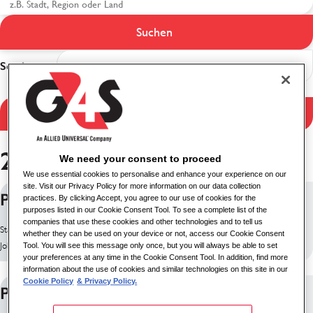
Suchen
Suchergebnisse
Sortieren
Ergebnisse filtern
26 Jobs gefunden
We need your consent to proceed
We use essential cookies to personalise and enhance your experience on our
site. Visit our Privacy Policy for more information on our data collection
Prison Custody Officer
practices. By clicking Accept, you agree to our use of cookies for the
purposes listed in our Cookie Consent Tool. To see a complete list of the
companies that use these cookies and other technologies and to tell us
Standort: Rugby, Vereinigtes Königreich
whether they can be used on your device or not, access our Cookie Consent
Job-ID: 10199
Tool. You will see this message only once, but you will always be able to set
your preferences at any time in the Cookie Consent Tool. In addition, find more
information about the use of cookies and similar technologies on this site in our
Cookie Policy
& Privacy Policy.
Prison Custody Officer