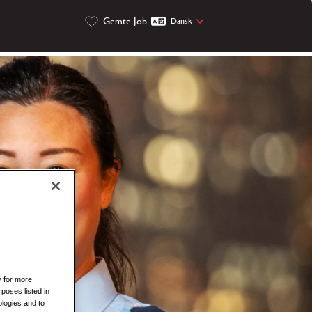
Gemte Job
Dansk
y for more
rposes listed in
logies and to