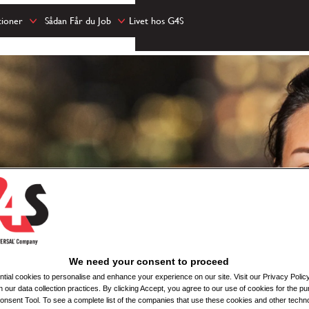
tioner
Sådan Får du Job
Livet hos G4S
We need your consent to proceed
ial cookies to personalise and enhance your experience on our site. Visit our Privacy Polic
n our data collection practices. By clicking Accept, you agree to our use of cookies for the pu
nsent Tool. To see a complete list of the companies that use these cookies and other techno