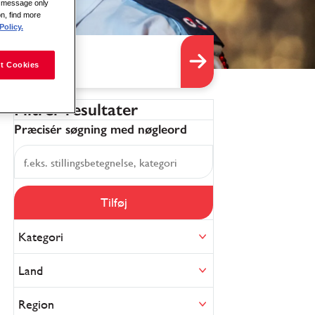
is message only
on, find more
Policy.
t Cookies
Filtrér resultater
Præcisér søgning med nøgleord
Tilføj
Kategori
Land
Region