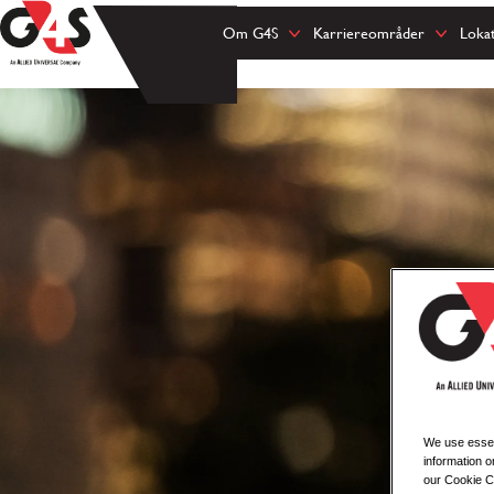
Om G4S
Karriereområder
Loka
We use essent
information o
our Cookie Co