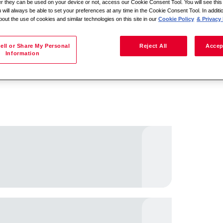
her they can be used on your device or not, access our Cookie Consent Tool. You will see th
 will always be able to set your preferences at any time in the Cookie Consent Tool. In additi
bout the use of cookies and similar technologies on this site in our
Cookie Policy
& Privacy 
Søg efter lokation
ell or Share My Personal
Reject All
Accep
Information