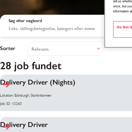
tell us whet
once, but you
information a
Søg efter nøgleord
Do Not S
Sorter
28 job fundet
Delivery Driver (Nights)
Søgeresultater
Lokation: Edinburgh, Storbritannien
Job ID: 10260
Delivery Driver