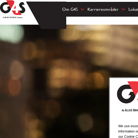
Om G4S
Karriereområder
Loka
We use essent
information o
our Cookie Co