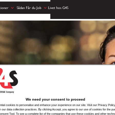
tioner
Sådan Får du Job
Livet hos G4S
We need your consent to proceed
ial cookies to personalise and enhance your experience on our site. Visit our Privacy Polic
n our data collection practices. By clicking Accept, you agree to our use of cookies for the pu
nsent Tool. To see a complete list of the companies that use these cookies and other techno