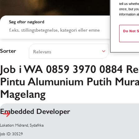
tell us whet
once, but you
information a
Søg efter nøgleord
Do Not S
Sorter
Job i WA 0859 3970 0884 Re
Pintu Alumunium Putih Mur
Magelang
Søgeresultater
Embedded Developer
Lokation: Midrand, Sydafrika
Job ID: 30529