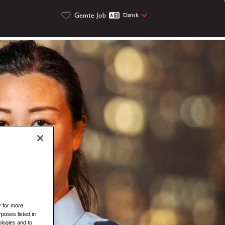
Gemte Job
Dansk
y for more
rposes listed in
logies and to