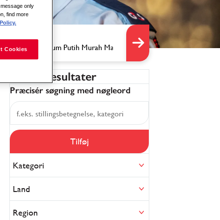
is message only
on, find more
Policy.
t Cookies
Filtrér resultater
Præcisér søgning med nøgleord
Tilføj
Kategori
Land
Region