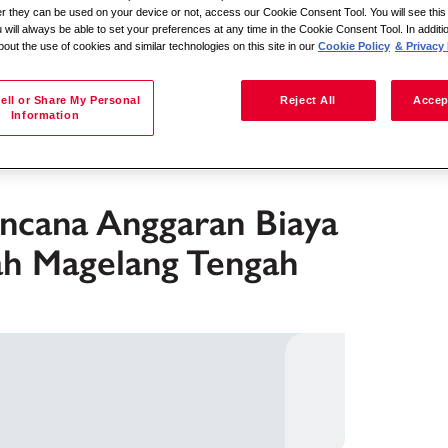
her they can be used on your device or not, access our Cookie Consent Tool. You will see th
 will always be able to set your preferences at any time in the Cookie Consent Tool. In additi
bout the use of cookies and similar technologies on this site in our
Cookie Policy
& Privacy 
Søg efter lokation
ell or Share My Personal
Reject All
Accep
Information
ncana Anggaran Biaya
ah Magelang Tengah