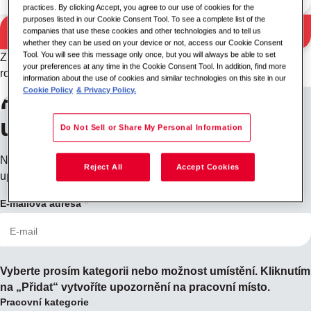
practices. By clicking Accept, you agree to our use of cookies for the
purposes listed in our Cookie Consent Tool. To see a complete list of the
Vyhledávání
companies that use these cookies and other technologies and to tell us
Výsledky vyhledávání
whether they can be used on your device or not, access our Cookie Consent
Tool. You will see this message only once, but you will always be able to set
Zkuste prosím jinou kombinaci klíčového slova/umístění nebo
your preferences at any time in the Cookie Consent Tool. In addition, find more
rozšiřte kritéria vyhledávání.
information about the use of cookies and similar technologies on this site in our
Cookie Policy
& Privacy Policy.
Přihlaste se k odběru
upozornění na práci
Do Not Sell or Share My Personal Information
Nenašli jste, co jste hledali? Zaregistrujte se a my vás
Reject All
Accept Cookies
upozorníme, až budou pozice dostupné.
E-mailová adresa
Vyberte prosím kategorii nebo možnost umístění. Kliknutím
na „Přidat“ vytvoříte upozornění na pracovní místo.
Pracovní kategorie