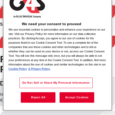
Vyhledávání
Výsledky vyhledávání
We need your consent to proceed
Seřadit
We use essential cookies to personalise and enhance your experience on our
site. Visit our Privacy Policy for more information on our data collection
practices. By clicking Accept, you agree to our use of cookies for the
Filtrovat výsledky
purposes listed in our Cookie Consent Tool. To see a complete list of the
companies that use these cookies and other technologies and to tell us
whether they can be used on your device or not, access our Cookie Consent
Facilities Management
Tool. You will see this message only once, but you will always be able to set
your preferences at any time in the Cookie Consent Tool. In addition, find more
information about the use of cookies and similar technologies on this site in our
Pracovní místa v Oxford
Cookie Policy
& Privacy Policy.
Domestic Supervisor
Do Not Sell or Share My Personal Information
Umístění: Oxford, Velká Británie
Reject All
Accept Cookies
ID úlohy: 18840