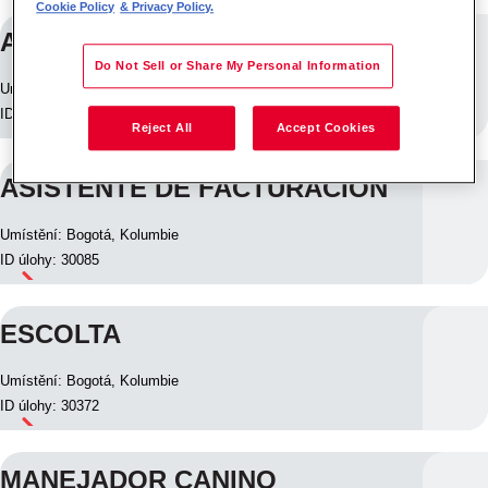
Cookie Policy
& Privacy Policy.
APRENDIZ/PRACTICANTE
Do Not Sell or Share My Personal Information
Umístění: Bogotá, Kolumbie
ID úlohy: 29922
Reject All
Accept Cookies
ASISTENTE DE FACTURACION
Umístění: Bogotá, Kolumbie
ID úlohy: 30085
ESCOLTA
Umístění: Bogotá, Kolumbie
ID úlohy: 30372
MANEJADOR CANINO