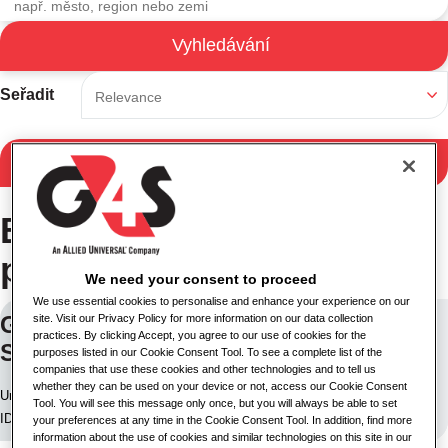
Vyhledávání
Výsledky vyhledávání
Seřadit
Filtrovat výsledky
Bylo nalezeno 138
pracovních míst
We need your consent to proceed
We use essential cookies to personalise and enhance your experience on our
GUARDIA DE SEGURIDAD 5X2
site. Visit our Privacy Policy for more information on our data collection
practices. By clicking Accept, you agree to our use of cookies for the
SOFTYS TALAGANTE
purposes listed in our Cookie Consent Tool. To see a complete list of the
companies that use these cookies and other technologies and to tell us
whether they can be used on your device or not, access our Cookie Consent
Umístění: Puente Alto, Chile
Tool. You will see this message only once, but you will always be able to set
ID úlohy: 30531
your preferences at any time in the Cookie Consent Tool. In addition, find more
information about the use of cookies and similar technologies on this site in our