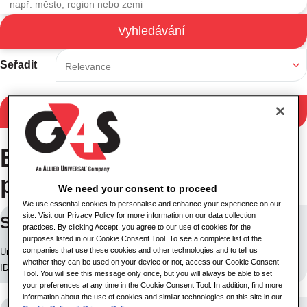
Vyhledávání
Výsledky vyhledávání
Seřadit
Filtrovat výsledky
Bylo nalezeno 157
pracovních míst
We need your consent to proceed
We use essential cookies to personalise and enhance your experience on our
site. Visit our Privacy Policy for more information on our data collection
SUPERVISOR DE SEGURIDAD
practices. By clicking Accept, you agree to our use of cookies for the
purposes listed in our Cookie Consent Tool. To see a complete list of the
companies that use these cookies and other technologies and to tell us
Umístění: Bogotá, Kolumbie
whether they can be used on your device or not, access our Cookie Consent
ID úlohy: 29518
Tool. You will see this message only once, but you will always be able to set
your preferences at any time in the Cookie Consent Tool. In addition, find more
information about the use of cookies and similar technologies on this site in our