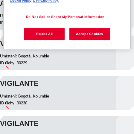
Cookie Policy
& Privacy Policy.
ANALISTA
Umístění: Bogotá, Kolumbie
Do Not Sell or Share My Personal Information
ID úlohy: 30164
Reject All
Accept Cookies
VIGILANTE
Umístění: Bogotá, Kolumbie
ID úlohy: 30229
VIGILANTE
Umístění: Bogotá, Kolumbie
ID úlohy: 30230
VIGILANTE