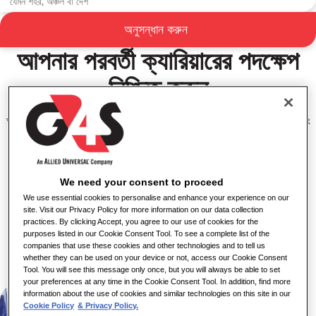
G4S-এর সাথে ক্যাশ সলিউশন
অনুসন্ধান করুন
ক্যারিয়ার
আপনার পরবর্তী ক্যারিয়ারের পদক্ষেপ
নিশ্চিত করুন
আমাদের ভূমিকা ব্যাংক এবং ব্যবসা প্রতিষ্ঠানে সংগ্রহ এবং বিতরণ, এটিএম পরিচালনা এবং
ব্যাংক নোট, কয়েন এবং চেক প্রক্রিয়াকরণের বাইরেও বিস্তৃত। আমরা ব্যবসা
প্রতিষ্ঠানগুলিকে নগদ, কার্ড, ফোন এবং অনলাইন কেনাকাটার জন্য অর্থপ্রদানের সমাধান
প্রদান করি। এর মধ্যে রয়েছে শিল্পকর্ম, গহনা এবং ওষুধের মতো মূল্যবান জিনিসপত্রের
We need your consent to proceed
নিরাপদ পরিবহন এবং সংরক্ষণ।
We use essential cookies to personalise and enhance your experience on our
site. Visit our Privacy Policy for more information on our data collection
চাকরি দেখুন
practices. By clicking Accept, you agree to our use of cookies for the
purposes listed in our Cookie Consent Tool. To see a complete list of the
আমাদের নগদ সমাধানের ভূমিকা
companies that use these cookies and other technologies and to tell us
whether they can be used on your device or not, access our Cookie Consent
Tool. You will see this message only once, but you will always be able to set
your preferences at any time in the Cookie Consent Tool. In addition, find more
information about the use of cookies and similar technologies on this site in our
Cookie Policy
& Privacy Policy.