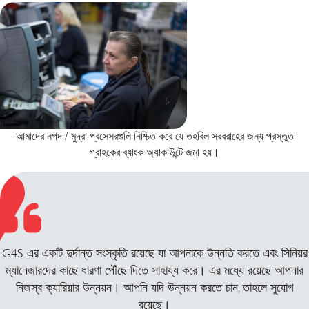
আমাদের নগদ / মুদ্রা প্রসেসরগুলি নিশ্চিত করে যে তহবিল সরবরাহের জন্য প্রস্তুত
গ্রাহকের ব্যাংক অ্যাকাউন্টে জমা হয়।
G4S-এর একটি দুর্দান্ত সংস্কৃতি রয়েছে যা আপনাকে উন্নতি করতে এবং সিনিয়র
ম্যানেজারদের কাছে ধারণা পৌঁছে দিতে সাহায্য করে। এর মধ্যে রয়েছে আপনার
নিজস্ব ক্যারিয়ার উন্নয়ন। আপনি যদি উন্নয়ন করতে চান, তাহলে সুযোগ
রয়েছে।