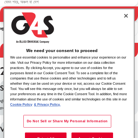
অনুসন্ধান করুন
অনুসন্ধানের ফলাফল
সাজান
ফলাফল ফিল্টার করুন
We need your consent to proceed
We use essential cookies to personalise and enhance your experience on our
site. Visit our Privacy Policy for more information on our data collection
2 চাকরি পাওয়া গেছে
practices. By clicking Accept, you agree to our use of cookies for the
purposes listed in our Cookie Consent Tool. To see a complete list of the
companies that use these cookies and other technologies and to tell us
whether they can be used on your device or not, access our Cookie Consent
Surveillance Case Manager
Tool. You will see this message only once, but you will always be able to set
your preferences at any time in the Cookie Consent Tool. In addition, find more
information about the use of cookies and similar technologies on this site in our
ভূমিকা দেখুন: ডাবলিন, আয়ারল্যান্ড
Cookie Policy
& Privacy Policy.
চাকরির আইডি: 10196
Do Not Sell or Share My Personal Information
VIGILANTE