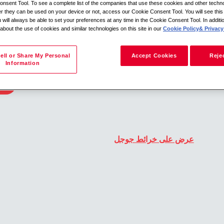
nsent Tool. To see a complete list of the companies that use these cookies and other techno
her they can be used on your device or not, access our Cookie Consent Tool. You will see th
 will always be able to set your preferences at any time in the Cookie Consent Tool. In additi
 about the use of cookies and similar technologies on this site in our
Cookie Policy
& Privacy 
البحث حسب الموقع
ell or Share My Personal
Accept Cookies
Rejec
Information
العودة إلى وصف الوظيفة
عرض على خرائط جوجل