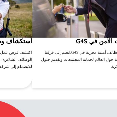
لأمن في G4S
استكشاف وظائف G4S ف
اكتشف وظائف أمنية مجزية في G4S.انضم إلى فرقنا
حول العالم لحماية المجتمعات وتقديم حلول
الوظائف الشاغرة، و
رة.
للانضمام إلى شركة ر