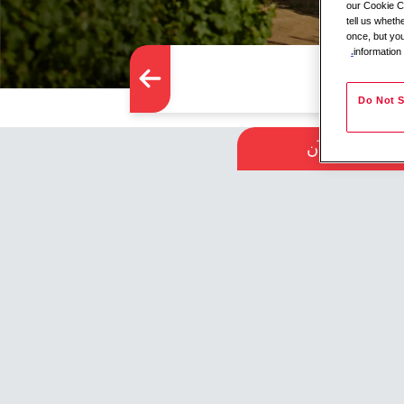
our Cookie Co
tell us whet
once, but you
information
Do Not S
قدّم الآن