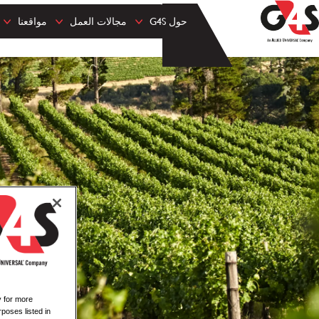
حول G4S
مجالات العمل
مواقعنا
y for more
rposes listed in