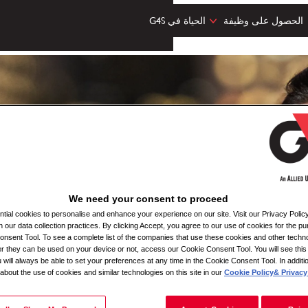
الحصول على وظيفة
الحياة في G4S
We need your consent to proceed
ial cookies to personalise and enhance your experience on our site. Visit our Privacy Polic
n our data collection practices. By clicking Accept, you agree to our use of cookies for the pu
nsent Tool. To see a complete list of the companies that use these cookies and other techno
her they can be used on your device or not, access our Cookie Consent Tool. You will see th
 will always be able to set your preferences at any time in the Cookie Consent Tool. In additi
 about the use of cookies and similar technologies on this site in our
Cookie Policy
& Privacy 