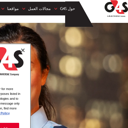
حول G4S
مجالات العمل
مواقعنا
y for more
rposes listed in
logies and to
is message only
on, find more
Policy.