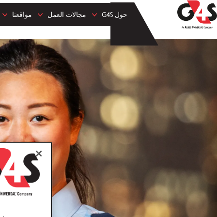
حول G4S
مجالات العمل
مواقعنا