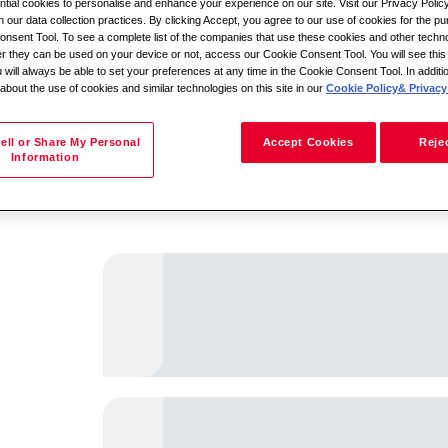
ial cookies to personalise and enhance your experience on our site. Visit our Privacy Polic
n our data collection practices. By clicking Accept, you agree to our use of cookies for the pu
nsent Tool. To see a complete list of the companies that use these cookies and other techno
her they can be used on your device or not, access our Cookie Consent Tool. You will see th
البحث حسب الموقع
 will always be able to set your preferences at any time in the Cookie Consent Tool. In additi
 about the use of cookies and similar technologies on this site in our
Cookie Policy
& Privacy 
ell or Share My Personal
Accept Cookies
Rejec
Information